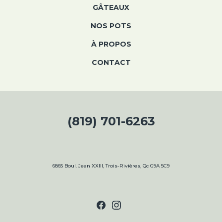
GÂTEAUX
NOS POTS
À PROPOS
CONTACT
HEURES D’OUVERTURE
(819) 701-6263
LUNDI :
9H À 17H
MARDI :
9 H À 17 H
MERCREDI :
9 H À 17 H
6865 Boul. Jean XXIII, Trois-Rivières, Qc G9A 5C9
JEUDI :
9 H À 19 H
VENDREDI :
9 H À 19 H
SAMEDI :
9 H À 17 H
DIMANCHE :
9 À 16H