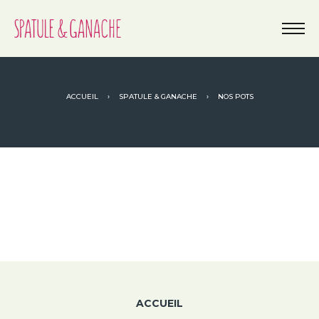
ACCUEIL
›
SPATULE & GANACHE
›
NOS POTS
ACCUEIL