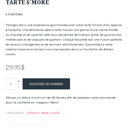
TARTE S’MORE
6 PORTIONS
Plongez dans une expérience gourmande avec notre tarte S’more chez Spatule
& Ganache. Une délicieuse pâte à tarte maison est garnie d’une crème brûlée
au chocolat et de caramel salé, puis parsemée de Graham grillé, de guimauves
moelleuses et de croquant de graham. Chaque bouchée est une fusion parfaite
de saveurs indulgentes et de textures réconfortantes. Succombez à cette
création exquise et laissez-vous transporter dans un tourbillon de délices
sucrés.
29.95
$
+
quantité
AJOUTER AU PANIER
-
de
Tarte
Allouer un délais minimum de 48 heures afin de préparer votre commande
pour la cueillette en magasin. Merci!
S'more
CATÉGORIES :
GÂTEAUX
,
NON CLASSÉ