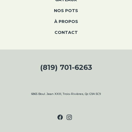
NOS POTS
À PROPOS
CONTACT
HEURES D’OUVERTURE
(819) 701-6263
LUNDI :
9H À 17H
MARDI :
9 H À 17 H
MERCREDI :
9 H À 17 H
6865 Boul. Jean XXIII, Trois-Rivières, Qc G9A 5C9
JEUDI :
9 H À 19 H
VENDREDI :
9 H À 19 H
SAMEDI :
9 H À 17 H
DIMANCHE :
9 À 16H