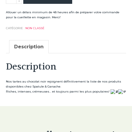
-
de
Tarte
Allouer un délais minimum de 48 heures afin de préparer votre commande
pour la cueillette en magasin. Merci!
au
chocolat
CATÉGORIE :
NON CLASSÉ
noir
Description
Description
Nos tartes au chocolat noir rejoignent définitivement la liste de nos produits
disponibles chez Spatule & Ganache.
Riches, intenses, crémeuses… et toujours parmi les plus populaires!