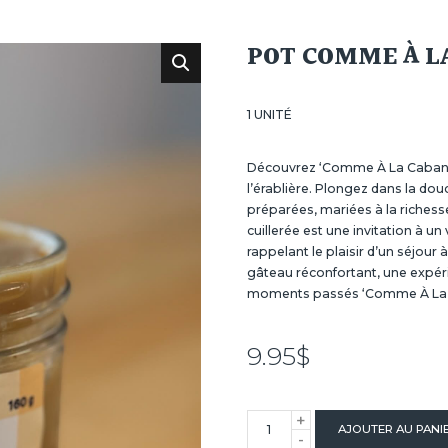
POT COMME À L
1 UNITÉ
Découvrez ‘Comme À La Cabane’,
l’érablière. Plongez dans la d
préparées, mariées à la richess
cuillerée est une invitation à u
rappelant le plaisir d’un séjour
gâteau réconfortant, une expérie
moments passés ‘Comme À La 
9.95
$
+
quantité
AJOUTER AU PANI
-