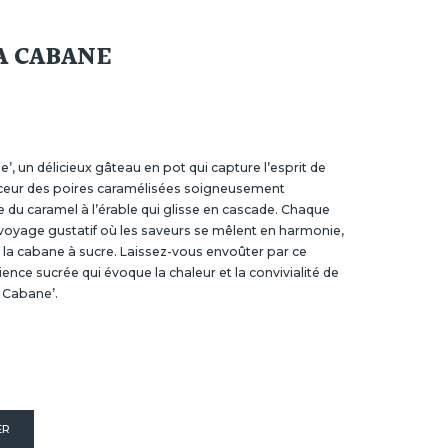
A CABANE
 un délicieux gâteau en pot qui capture l’esprit de
ouceur des poires caramélisées soigneusement
e du caramel à l’érable qui glisse en cascade. Chaque
n voyage gustatif où les saveurs se mêlent en harmonie,
 à la cabane à sucre. Laissez-vous envoûter par ce
nce sucrée qui évoque la chaleur et la convivialité de
Cabane’.
ER