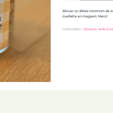
de
Pot
Allouer un délais minimum de 4
Comme
cueillette en magasin. Merci!
À
La
CATÉGORIES :
GÂTEAUX
,
NON CLA
Cabane