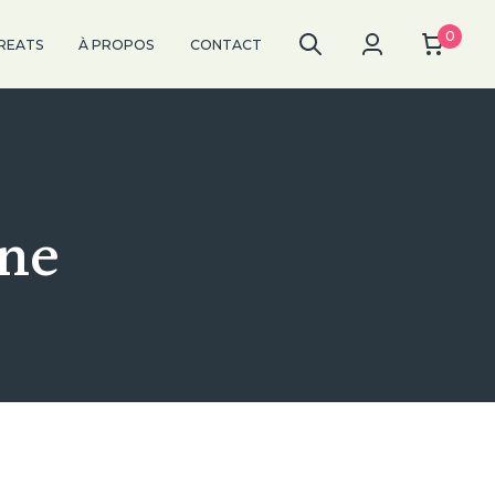
0
REATS
À PROPOS
CONTACT
ane