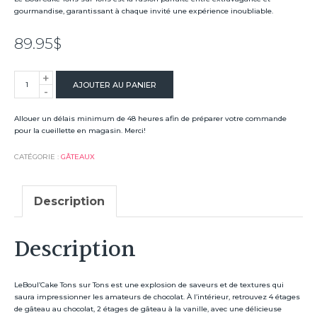
gourmandise, garantissant à chaque invité une expérience inoubliable.
89.95
$
+
quantité
AJOUTER AU PANIER
-
de
Boul'cake
Allouer un délais minimum de 48 heures afin de préparer votre commande
pour la cueillette en magasin. Merci!
Le
Tons
CATÉGORIE :
GÂTEAUX
sur
Tons
Description
Description
LeBoul’Cake Tons sur Tons est une explosion de saveurs et de textures qui
saura impressionner les amateurs de chocolat. À l’intérieur, retrouvez 4 étages
de gâteau au chocolat, 2 étages de gâteau à la vanille, avec une délicieuse